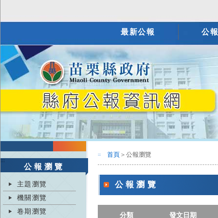
最新公報
公
首頁
＞公報瀏覽
:::
:::
公報瀏覽
主題瀏覽
公報瀏覽
機關瀏覽
卷期瀏覽
分類
發文日期