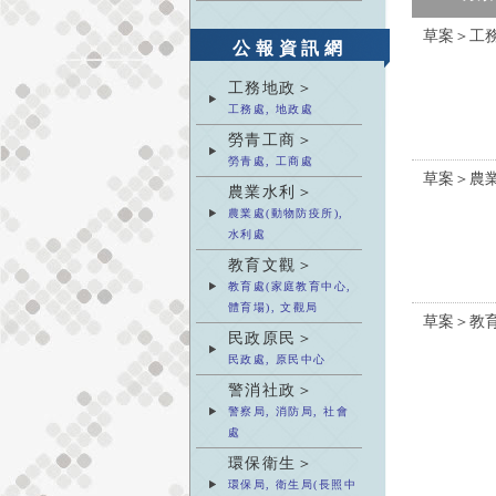
草案＞工
公報資訊網
工務地政＞
工務處, 地政處
勞青工商＞
勞青處, 工商處
草案＞農
農業水利＞
農業處(動物防疫所),
水利處
教育文觀＞
教育處(家庭教育中心,
體育場), 文觀局
草案＞教
民政原民＞
民政處, 原民中心
警消社政＞
警察局, 消防局, 社會
處
環保衛生＞
環保局, 衛生局(長照中