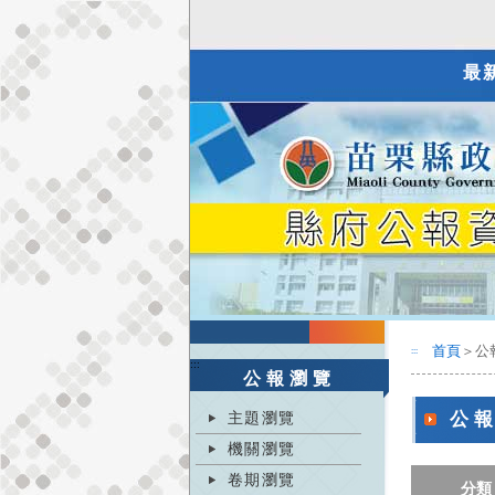
最
首頁
＞公
:::
:::
公報瀏覽
主題瀏覽
公
機關瀏覽
卷期瀏覽
分類