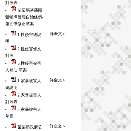
對照表
苗栗縣演藝團
體輔導管理自治條例-
第五條修正草案
詳全文＞
1.性侵害總說
明
2.性侵害條文
對照
3.性侵害被害
人補助.草案
詳全文＞
1.家暴被害人.
總說明
2.家暴被害人
對照表
3.家暴被害人
草案
詳全文＞
苗栗縣政府公