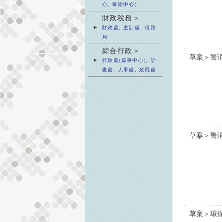
心, 毒衛中心)
財政稅務＞
財政處, 主計處, 稅務
局
綜合行政＞
草案＞警
行政處(媒事中心), 計
畫處, 人事處, 政風處
草案＞警
草案＞環