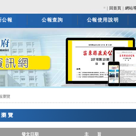
:::
｜
回首頁
｜
網站
新公報
公報查詢
公報使用說明
報瀏覽
報瀏覽
發文日期
主 旨