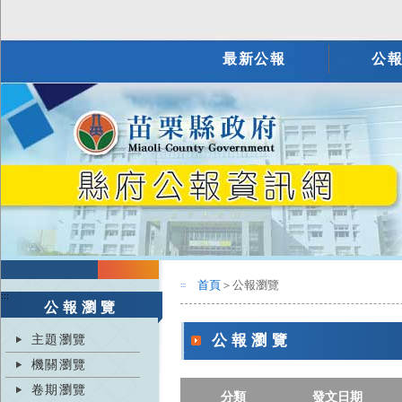
最新公報
公
首頁
＞公報瀏覽
:::
:::
公報瀏覽
主題瀏覽
公報瀏覽
機關瀏覽
卷期瀏覽
分類
發文日期