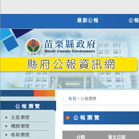
最新公報
公
首頁
＞公報瀏覽
:::
:::
公報瀏覽
主題瀏覽
公報瀏覽
機關瀏覽
卷期瀏覽
分類
發文日期