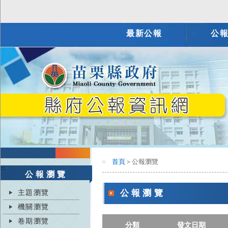
最新公報
公
首頁
＞公報瀏覽
:::
:::
公報瀏覽
主題瀏覽
公報瀏覽
機關瀏覽
卷期瀏覽
分類
發文日期