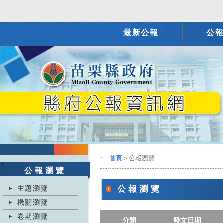
最新公報
公
首頁
＞公報瀏覽
:::
:::
公報瀏覽
主題瀏覽
公報瀏覽
機關瀏覽
卷期瀏覽
分類
發文日期