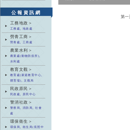
公報資訊網
第一
工務地政＞
工務處, 地政處
勞青工商＞
勞青處, 工商處
農業水利＞
農業處(動物防疫所),
水利處
教育文觀＞
教育處(家庭教育中心,
體育場), 文觀局
民政原民＞
民政處, 原民中心
警消社政＞
警察局, 消防局, 社會
處
環保衛生＞
環保局, 衛生局(長照中