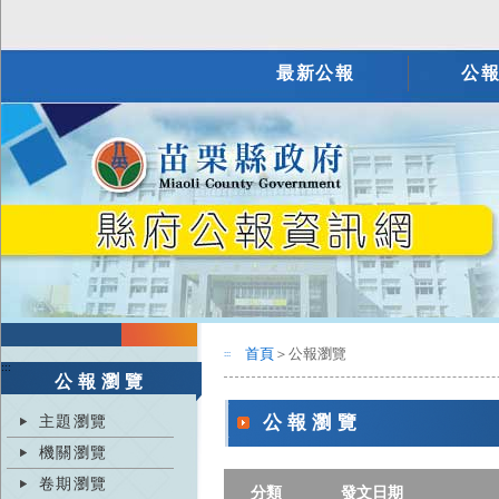
最新公報
公
首頁
＞公報瀏覽
:::
:::
公報瀏覽
主題瀏覽
公報瀏覽
機關瀏覽
卷期瀏覽
分類
發文日期