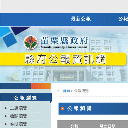
最新公報
公
首頁
＞公報瀏覽
:::
:::
公報瀏覽
主題瀏覽
公報瀏覽
機關瀏覽
卷期瀏覽
分類
發文日期