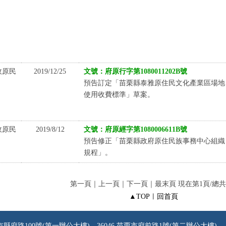
政原民
2019/12/25
文號：府原行字第1080011202B號
預告訂定「苗栗縣泰雅原住民文化產業區場地
使用收費標準」草案。
政原民
2019/8/12
文號：府原經字第1080006611B號
預告修正「苗栗縣政府原住民族事務中心組織
規程」。
第一頁｜上一頁｜下一頁｜最末頁 現在第1頁/總共
▲TOP
︱
回首頁
市縣府路100號(第一辦公大樓)、36046 苗栗市府前路1號(第二辦公大樓)