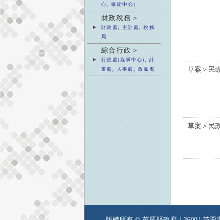
心, 毒衛中心)
財政稅務＞
財政處, 主計處, 稅務
局
綜合行政＞
行政處(媒事中心), 計
草案＞民
畫處, 人事處, 政風處
草案＞民
版權所有 © 苗栗縣政府｜36001 苗栗