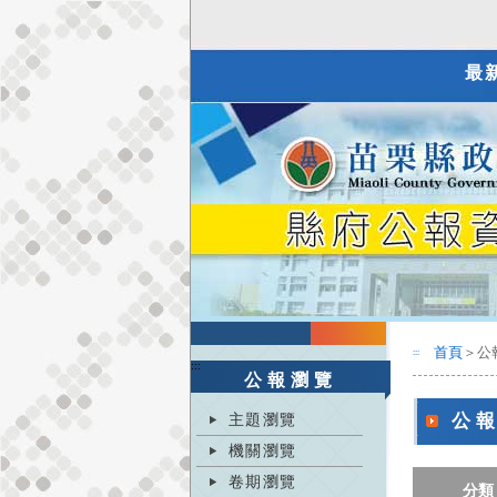
最
首頁
＞公
:::
:::
公報瀏覽
主題瀏覽
公
機關瀏覽
卷期瀏覽
分類