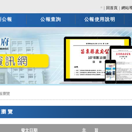
:::
｜
回首頁
｜
網站
新公報
公報查詢
公報使用說明
報瀏覽
報瀏覽
發文日期
主 旨