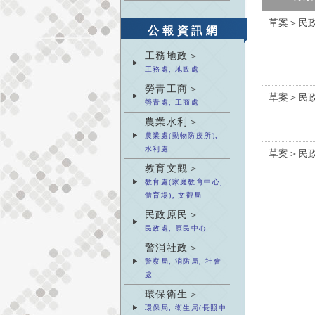
草案＞民
公報資訊網
工務地政＞
工務處, 地政處
勞青工商＞
草案＞民
勞青處, 工商處
農業水利＞
農業處(動物防疫所),
水利處
草案＞民
教育文觀＞
教育處(家庭教育中心,
體育場), 文觀局
民政原民＞
民政處, 原民中心
警消社政＞
警察局, 消防局, 社會
處
環保衛生＞
環保局, 衛生局(長照中