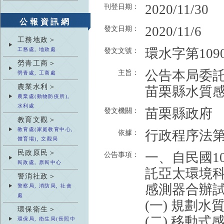
2020/11/30
刊登日期：
公報資訊網
2020/11/6
發文日期：
工務地政＞
環水字第1090
工務處, 地政處
發文文號：
勞青工商＞
公告本局委託
主旨：
勞青處, 工商處
農業水利＞
苗栗縣水質
農業處(動物防疫所),
水利處
苗栗縣政府
發文機關：
教育文觀＞
教育處(家庭教育中心,
行政程序法第
依據：
體育場), 文觀局
民政原民＞
一、自民國10
公告事項：
民政處, 原民中心
託亞太環境科
警消社政＞
感測器合辦
警察局, 消防局, 社會
處
(一) 規劃
環保衛生＞
(二) 移動
環保局, 衛生局(長照中