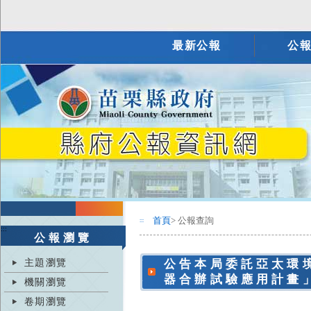
最新公報
公
首頁
> 公報查詢
:::
:::
公報瀏覽
主題瀏覽
公告本局委託亞太環
器合辦試驗應用計畫
機關瀏覽
卷期瀏覽