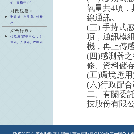
心, 毒衛中心)
氧量共4項，
財政稅務＞
線通訊。
財政處, 主計處, 稅務
局
(三) 手持
綜合行政＞
項，通訊模組
行政處(媒事中心), 計
畫處, 人事處, 政風處
機，再上傳感
(四)感測器
修、資料儲存
(五)環境應
(六)行政配
二、有關委
技股份有限
版權所有 © 苗栗縣政府｜36001 苗栗市縣府路100號(第一辦公大樓