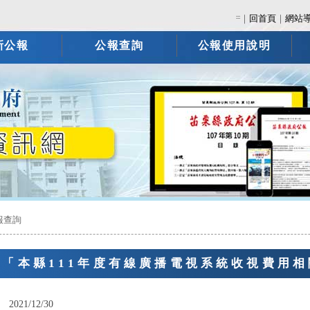
:::
｜
回首頁
｜
網站
新公報
公報查詢
公報使用說明
報查詢
告「本縣111年度有線廣播電視系統收視費用
：
2021/12/30