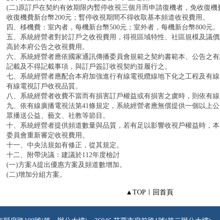
(二)原訂戶在契約有效期限內暫停收視三個月而申請復機者，免收復
收復機費新台幣200元；暫停收視期間不得收取基本頻道收視費用。
四、移機費：室內者，每機新台幣500元；室外者，每機新台幣800元。
五、系統經營者對於訂戶之收視費用，得視區域特性、社區規模及議價
高於本府公告之收視費用。
六、系統經營者應依國家通訊傳播委員會規範之契約書範本、公告之有
記載及不得記載事項，與訂戶簽訂收視契約並履行之。
七、系統經營者應配合本府加強進行有線電視纜線地下化之工程及有線
有線電視訂戶收視品質。
八、系統經營者收費不當而有損害訂戶權益或有損害之虞時，則依有線
九、依有線廣播電視法第41條規定，系統經營者應無償提供一個以上
眾播送公益、藝文、社教等節目。
十、系統經營者提供頻道數量與品質，若有足以影響收視戶權益時，本
委員會重新審定收視費用。
十一、中央法規如有修正，從其規定。
十二、附帶決議：建議於112年度檢討
(一)方案A提出優惠方案及頻道數增加。
(二)增加分組方案。
▲TOP
︱
回首頁