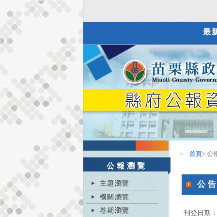
最
首頁
> 公
:::
:::
公報瀏覽
主題瀏覽
公
機關瀏覽
卷期瀏覽
刊登日期