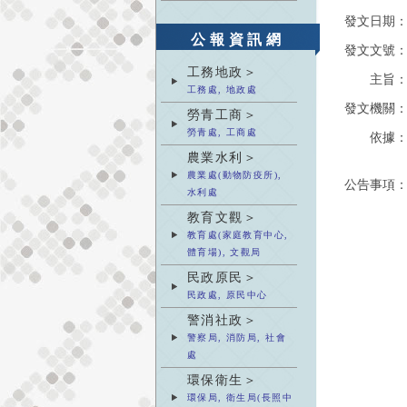
發文日期
公報資訊網
發文文號
工務地政＞
主旨
工務處, 地政處
發文機關
勞青工商＞
勞青處, 工商處
依據
農業水利＞
農業處(動物防疫所),
公告事項
水利處
教育文觀＞
教育處(家庭教育中心,
體育場), 文觀局
民政原民＞
民政處, 原民中心
警消社政＞
警察局, 消防局, 社會
處
環保衛生＞
環保局, 衛生局(長照中