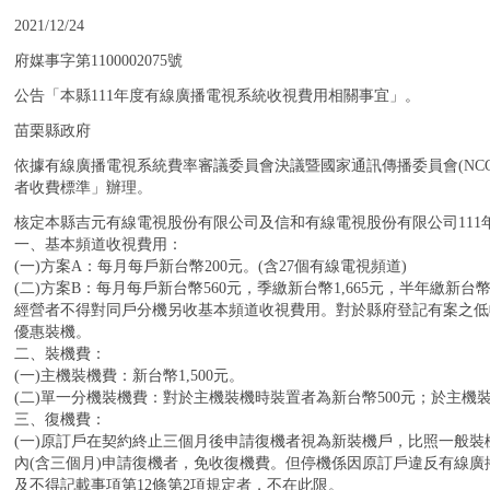
：
2021/12/24
：
府媒事字第1100002075號
：
公告「本縣111年度有線廣播電視系統收視費用相關事宜」。
：
苗栗縣政府
：
依據有線廣播電視系統費率審議委員會決議暨國家通訊傳播委員會(NC
者收費標準」辦理。
：
核定本縣吉元有線電視股份有限公司及信和有線電視股份有限公司111
一、基本頻道收視費用：
(一)方案A：每月每戶新台幣200元。(含27個有線電視頻道)
(二)方案B：每月每戶新台幣560元，季繳新台幣1,665元，半年繳新台幣3
經營者不得對同戶分機另收基本頻道收視費用。對於縣府登記有案之低
優惠裝機。
二、裝機費：
(一)主機裝機費：新台幣1,500元。
(二)單一分機裝機費：對於主機裝機時裝置者為新台幣500元；於主機裝
三、復機費：
(一)原訂戶在契約終止三個月後申請復機者視為新裝機戶，比照一般
內(含三個月)申請復機者，免收復機費。但停機係因原訂戶違反有線
及不得記載事項第12條第2項規定者，不在此限。