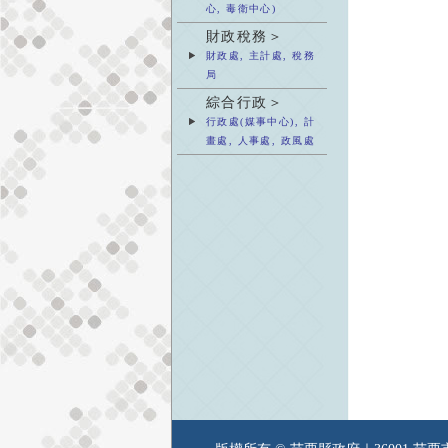
心, 毒衛中心)
財政稅務＞
財政處, 主計處, 稅務
局
綜合行政＞
行政處(媒事中心), 計
畫處, 人事處, 政風處