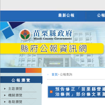
最新公報
公
首頁
> 公報查詢
:::
:::
公報瀏覽
主題瀏覽
預告修正「苗栗縣營
治條例」部分條文草
機關瀏覽
卷期瀏覽