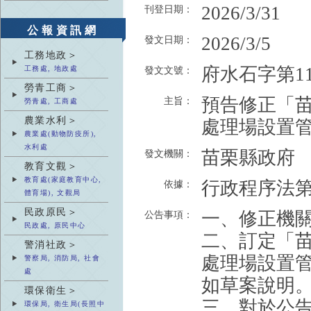
2026/3/31
刊登日期：
公報資訊網
2026/3/5
發文日期：
工務地政＞
府水石字第115
工務處, 地政處
發文文號：
勞青工商＞
預告修正「
主旨：
勞青處, 工商處
農業水利＞
處理場設置
農業處(動物防疫所),
水利處
苗栗縣政府
發文機關：
教育文觀＞
教育處(家庭教育中心,
行政程序法第
依據：
體育場), 文觀局
民政原民＞
一、修正機
公告事項：
民政處, 原民中心
二、訂定「
警消社政＞
處理場設置
警察局, 消防局, 社會
處
如草案說明
環保衛生＞
三、對於公
環保局, 衛生局(長照中