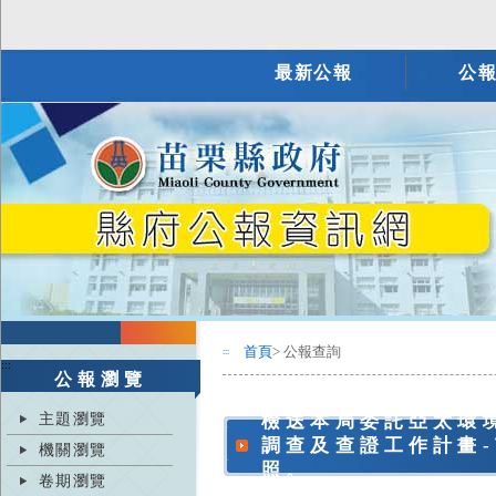
最新公報
公
首頁
> 公報查詢
:::
:::
公報瀏覽
主題瀏覽
檢送本局委託亞太環
調查及查證工作計畫
機關瀏覽
照。
卷期瀏覽