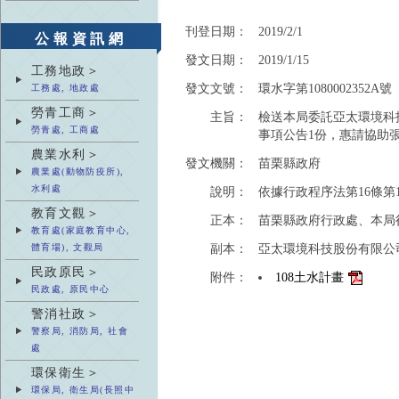
刊登日期：
2019/2/1
公報資訊網
發文日期：
2019/1/15
工務地政＞
發文文號：
環水字第1080002352A號
工務處, 地政處
勞青工商＞
主旨：
檢送本局委託亞太環境科
勞青處, 工商處
事項公告1份，惠請協助
農業水利＞
發文機關：
苗栗縣政府
農業處(動物防疫所),
水利處
說明：
依據行政程序法第16條第
教育文觀＞
正本：
苗栗縣政府行政處、本局
教育處(家庭教育中心,
副本：
亞太環境科技股份有限公
體育場), 文觀局
民政原民＞
附件：
108土水計畫
民政處, 原民中心
警消社政＞
警察局, 消防局, 社會
處
環保衛生＞
環保局, 衛生局(長照中