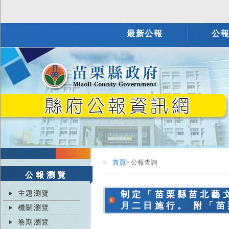
最新公報
公
首頁
> 公報查詢
:::
:::
公報瀏覽
主題瀏覽
制定「苗栗縣苗北藝
月二日施行。 附「
機關瀏覽
卷期瀏覽