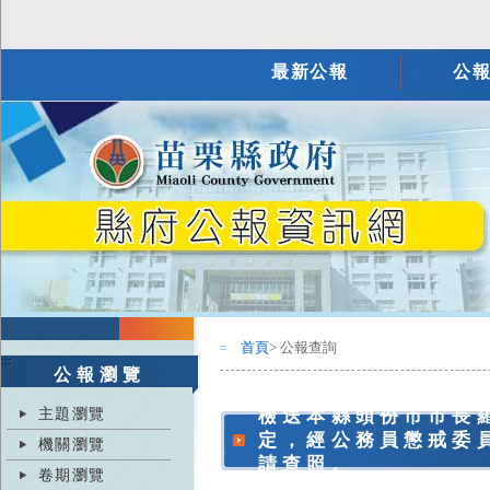
最新公報
公
首頁
> 公報查詢
:::
:::
公報瀏覽
主題瀏覽
檢送本縣頭份市市長
定，經公務員懲戒委
機關瀏覽
請查照。
卷期瀏覽