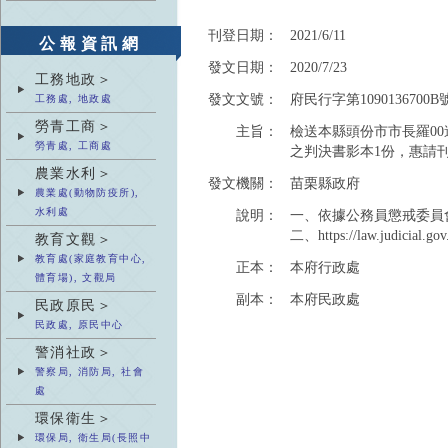
刊登日期：
2021/6/11
公報資訊網
發文日期：
2020/7/23
工務地政＞
發文文號：
府民行字第1090136700B
工務處, 地政處
勞青工商＞
主旨：
檢送本縣頭份市市長羅0
勞青處, 工商處
之判決書影本1份，惠請
農業水利＞
發文機關：
苗栗縣政府
農業處(動物防疫所),
水利處
說明：
一、依據公務員懲戒委員會第一
二、https://law.judicial.gov
教育文觀＞
教育處(家庭教育中心,
正本：
本府行政處
體育場), 文觀局
副本：
本府民政處
民政原民＞
民政處, 原民中心
警消社政＞
警察局, 消防局, 社會
處
環保衛生＞
環保局, 衛生局(長照中