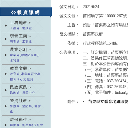
發文日期：
2021/6/24
公報資訊網
發文文號：
苗體場字第1100001267號
工務地政＞
主旨：
預告「苗栗縣立體育場組
工務處, 地政處
發文機關：
苗栗縣政府
勞青工商＞
勞青處, 工商處
依據：
行政程序法第154條。
農業水利＞
公告事項：
一、訂定機關：苗栗縣立
農業處(動物防疫所),
二、旨揭修正草案總說明
水利處
三、對於本公告內容如有
教育文觀＞
（一）承辦單位：苗栗縣
教育處(家庭教育中心,
（二）地址：苗栗縣苗栗市嘉
體育場), 文觀局
（三）電話：037-260434
（四）傳真：037-261945
民政原民＞
（五）電子郵件：linhan@web
民政處, 原民中心
警消社政＞
附件：
苗栗縣立體育場組織
警察局, 消防局, 社會
處
環保衛生＞
環保局, 衛生局(長照中