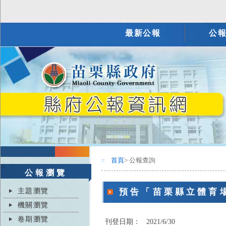
最新公報
公
首頁
> 公報查詢
:::
:::
公報瀏覽
主題瀏覽
預告「苗栗縣立體育
機關瀏覽
卷期瀏覽
刊登日期：
2021/6/30