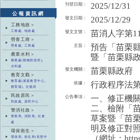
2025/12/31
刊登日期：
公報資訊網
2025/12/29
發文日期：
工務地政＞
苗消人字第114
工務處, 地政處
發文文號：
勞青工商＞
預告「苗栗
主旨：
勞青處, 工商處
農業水利＞
暨「苗栗縣
農業處(動物防疫所),
水利處
苗栗縣政府
發文機關：
教育文觀＞
教育處(家庭教育中心,
行政程序法第
依據：
體育場), 文觀局
民政原民＞
一、修正機
公告事項：
民政處, 原民中心
二、檢附「
警消社政＞
草案暨「苗
警察局, 消防局, 社會
處
明及修正對
環保衛生＞
（網址：https
環保局, 衛生局(長照中