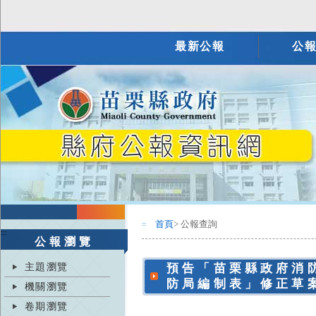
最新公報
公
首頁
> 公報查詢
:::
:::
公報瀏覽
主題瀏覽
預告「苗栗縣政府消
防局編制表」修正草
機關瀏覽
卷期瀏覽