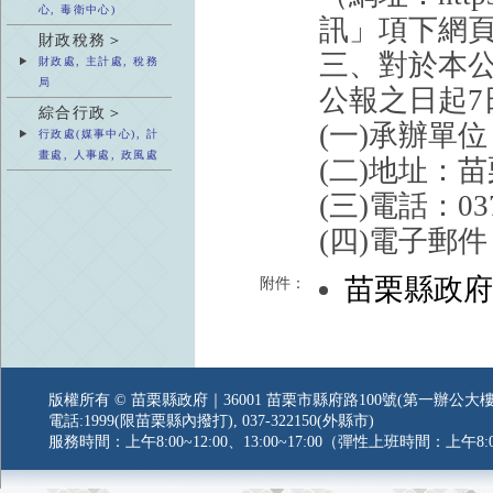
心, 毒衛中心)
訊」項下網
財政稅務＞
三、對於本
財政處, 主計處, 稅務
局
公報之日起
綜合行政＞
(一)承辦單
行政處(媒事中心), 計
畫處, 人事處, 政風處
(二)地址：
(三)電話：037
(四)電子郵件：2
苗栗縣政
附件：
版權所有 © 苗栗縣政府｜36001 苗栗市縣府路100號(第一辦公大樓
電話:1999(限苗栗縣內撥打), 037-322150(外縣市)
服務時間：上午8:00~12:00、13:00~17:00（彈性上班時間：上午8:0