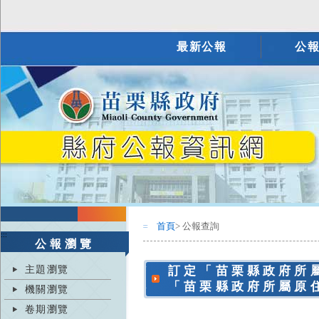
最新公報
公
首頁
> 公報查詢
:::
:::
公報瀏覽
主題瀏覽
訂定「苗栗縣政府所
「苗栗縣政府所屬原
機關瀏覽
卷期瀏覽