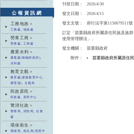
刊登日期：
2026/4/30
公報資訊網
發文日期：
2026/4/15
發文文號：
府行法字第1150079511號
工務地政＞
工務處, 地政處
訂定「苗栗縣政府所屬原住民族及族群
勞青工商＞
使用管理辦法」。
勞青處, 工商處
發文機關：
苗栗縣政府
農業水利＞
附件：
苗栗縣政府所屬原住
農業處(動物防疫所),
水利處
教育文觀＞
教育處(家庭教育中心,
體育場), 文觀局
民政原民＞
民政處, 原民中心
警消社政＞
警察局, 消防局, 社會
處
環保衛生＞
環保局, 衛生局(長照中