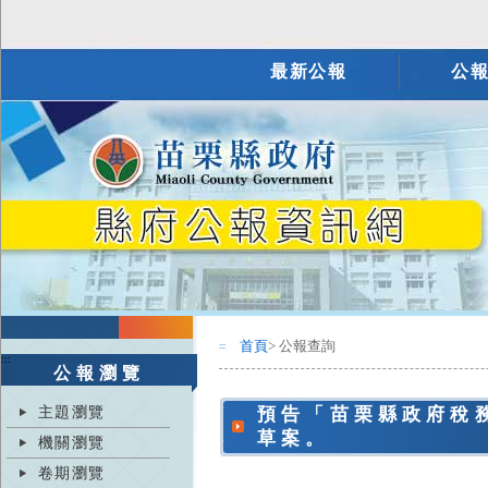
最新公報
公
首頁
> 公報查詢
:::
:::
公報瀏覽
主題瀏覽
預告「苗栗縣政府稅
草案。
機關瀏覽
卷期瀏覽