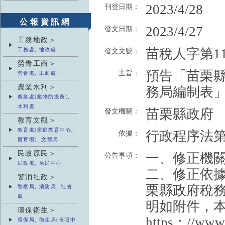
2023/4/28
刊登日期：
公報資訊網
2023/4/27
發文日期：
工務地政＞
苗稅人字第112
工務處, 地政處
發文文號：
勞青工商＞
預告「苗栗
主旨：
勞青處, 工商處
農業水利＞
務局編制表
農業處(動物防疫所),
水利處
苗栗縣政府
發文機關：
教育文觀＞
教育處(家庭教育中心,
行政程序法第
依據：
體育場), 文觀局
民政原民＞
一、修正機
公告事項：
民政處, 原民中心
二、修正依
警消社政＞
栗縣政府稅
警察局, 消防局, 社會
處
明如附件，本
環保衛生＞
https：//w
環保局, 衛生局(長照中