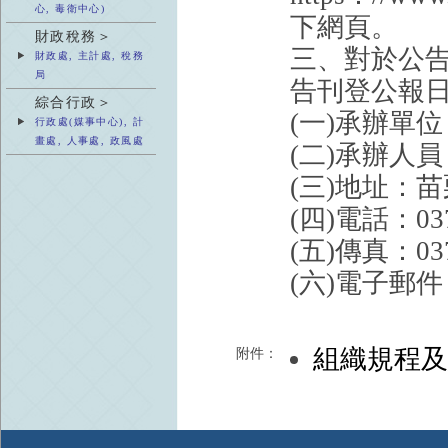
心, 毒衛中心)
下網頁。
財政稅務＞
三、對於公
財政處, 主計處, 稅務
局
告刊登公報日
綜合行政＞
(一)承辦單
行政處(媒事中心), 計
畫處, 人事處, 政風處
(二)承辦人
(三)地址：
(四)電話：037
(五)傳真：037
(六)電子郵件：m
組織規程
附件：