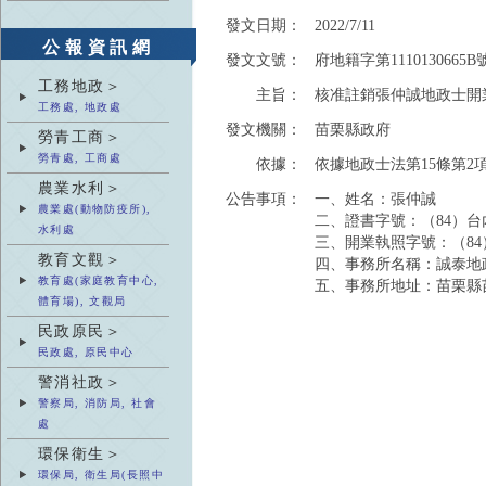
發文日期：
2022/7/11
公報資訊網
發文文號：
府地籍字第1110130665B
工務地政＞
主旨：
核准註銷張仲誠地政士開
工務處, 地政處
發文機關：
苗栗縣政府
勞青工商＞
勞青處, 工商處
依據：
依據地政士法第15條第2
農業水利＞
公告事項：
一、姓名：張仲誠
農業處(動物防疫所),
二、證書字號：（84）台內
水利處
三、開業執照字號：（84）
教育文觀＞
四、事務所名稱：誠泰地
教育處(家庭教育中心,
五、事務所地址：苗栗縣苗
體育場), 文觀局
民政原民＞
民政處, 原民中心
警消社政＞
警察局, 消防局, 社會
處
環保衛生＞
環保局, 衛生局(長照中