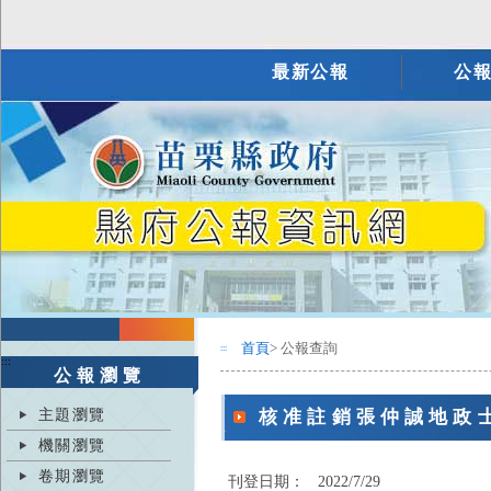
最新公報
公
首頁
> 公報查詢
:::
:::
公報瀏覽
主題瀏覽
核准註銷張仲誠地政
機關瀏覽
卷期瀏覽
刊登日期：
2022/7/29