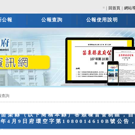
:::
｜
回首頁
｜
網站
新公報
公報查詢
公報使用說明
報查詢
正苗栗縣（以下簡稱本縣）各類噪音管制區，自
8年4月9日府環空字第1080014610B號
用。