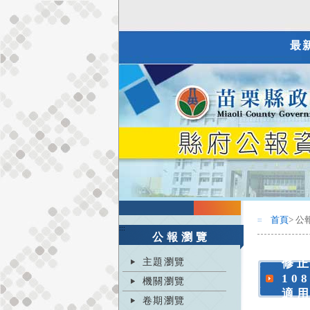
最
首頁
> 公
:::
:::
公報瀏覽
主題瀏覽
修
10
機關瀏覽
適
卷期瀏覽