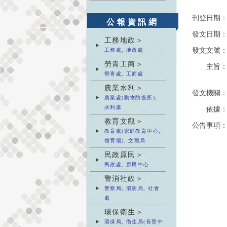
刊登日期
公報資訊網
發文日期
工務地政＞
發文文號
工務處, 地政處
勞青工商＞
主旨
勞青處, 工商處
農業水利＞
發文機關
農業處(動物防疫所),
水利處
依據
教育文觀＞
公告事項
教育處(家庭教育中心,
體育場), 文觀局
民政原民＞
民政處, 原民中心
警消社政＞
警察局, 消防局, 社會
處
環保衛生＞
環保局, 衛生局(長照中