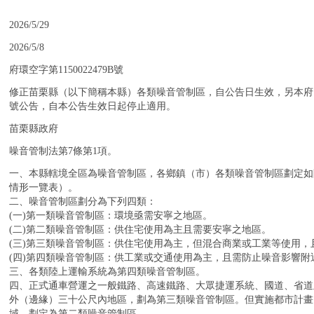
：
2026/5/29
：
2026/5/8
：
府環空字第1150022479B號
：
修正苗栗縣（以下簡稱本縣）各類噪音管制區，自公告日生效，另本府108年4
號公告，自本公告生效日起停止適用。
：
苗栗縣政府
：
噪音管制法第7條第1項。
：
一、本縣轄境全區為噪音管制區，各鄉鎮（市）各類噪音管制區劃定如
情形一覽表）。
二、噪音管制區劃分為下列四類：
(一)第一類噪音管制區：環境亟需安寧之地區。
(二)第二類噪音管制區：供住宅使用為主且需要安寧之地區。
(三)第三類噪音管制區：供住宅使用為主，但混合商業或工業等使用
(四)第四類噪音管制區：供工業或交通使用為主，且需防止噪音影響附
三、各類陸上運輸系統為第四類噪音管制區。
四、正式通車營運之一般鐵路、高速鐵路、大眾捷運系統、國道、省道
外（邊緣）三十公尺內地區，劃為第三類噪音管制區。但實施都市計畫
域，劃定為第二類噪音管制區。