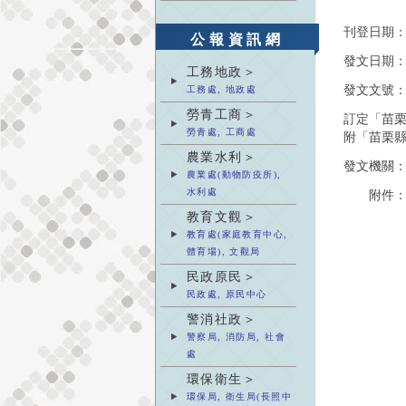
刊登日期
公報資訊網
發文日期
工務地政＞
發文文號
工務處, 地政處
勞青工商＞
訂定「苗栗
勞青處, 工商處
附「苗栗
農業水利＞
發文機關
農業處(動物防疫所),
水利處
附件
教育文觀＞
教育處(家庭教育中心,
體育場), 文觀局
民政原民＞
民政處, 原民中心
警消社政＞
警察局, 消防局, 社會
處
環保衛生＞
環保局, 衛生局(長照中