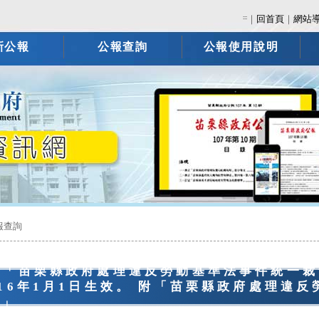
:::
｜
回首頁
｜
網站
新公報
公報查詢
公報使用說明
報查詢
定「苗栗縣政府處理違反勞動基準法事件統一裁
116年1月1日生效。 附「苗栗縣政府處理違
準」