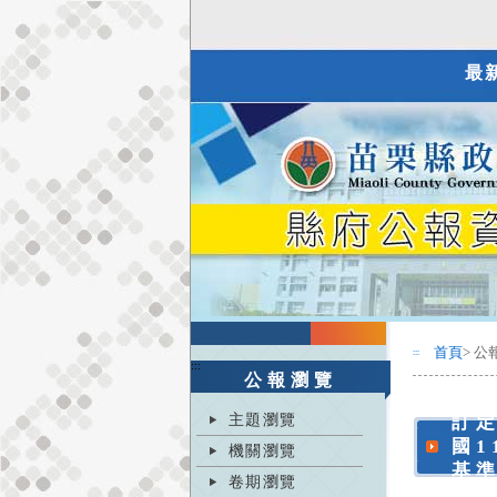
最
首頁
> 公
:::
:::
公報瀏覽
主題瀏覽
訂
國
機關瀏覽
基
卷期瀏覽