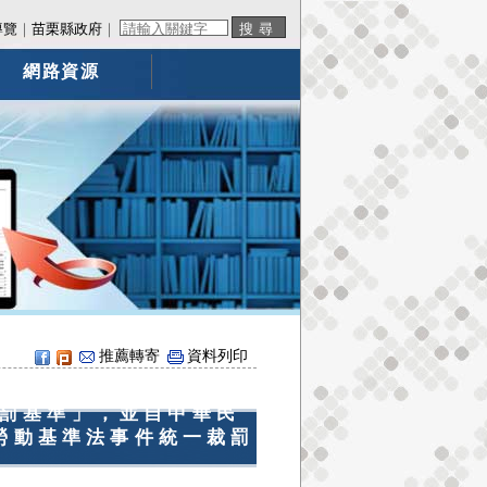
導覽
｜
苗栗縣政府
｜
網路資源
推薦轉寄
資料列印
罰基準」，並自中華民
反勞動基準法事件統一裁罰