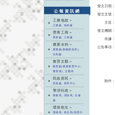
發文日期
公報資訊網
發文文號
工務地政＞
主旨
工務處, 地政處
發文機關
勞青工商＞
勞青處, 工商處
依據
農業水利＞
公告事項
農業處(動物防疫所),
水利處
教育文觀＞
教育處(家庭教育中心,
體育場), 文觀局
民政原民＞
附件
民政處, 原民中心
警消社政＞
警察局, 消防局, 社會
處
環保衛生＞
環保局, 衛生局(長照中