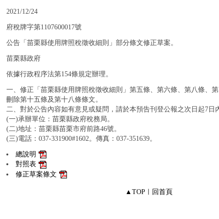
：
2021/12/24
：
府稅牌字第1107600017號
：
公告「苗栗縣使用牌照稅徵收細則」部分條文修正草案。
：
苗栗縣政府
：
依據行政程序法第154條規定辦理。
：
一、修正「苗栗縣使用牌照稅徵收細則」第五條、第六條、第八條、第
刪除第十五條及第十八條條文。
二、對於公告內容如有意見或疑問，請於本預告刊登公報之次日起7日
(一)承辦單位：苗栗縣政府稅務局。
(二)地址：苗栗縣苗栗市府前路46號。
(三)電話：037-331900#1602。傳真：037-351639。
：
總說明
對照表
修正草案條文
▲TOP
︱
回首頁