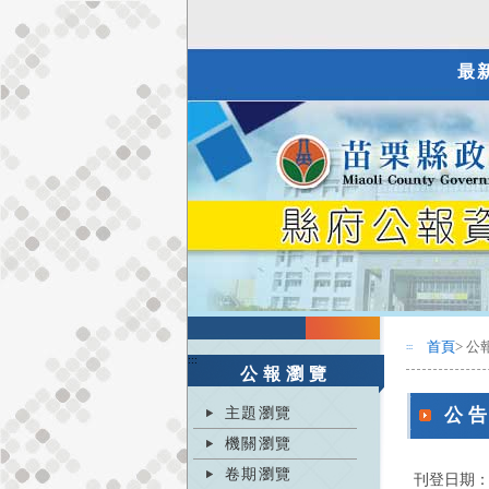
最
首頁
> 公
:::
:::
公報瀏覽
主題瀏覽
公
機關瀏覽
卷期瀏覽
刊登日期