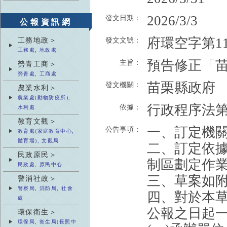
2026/3/3
發文日期：
公報資訊網
府環空字第115
工務地政＞
發文文號：
工務處, 地政處
預告修正「
主旨：
勞青工商＞
勞青處, 工商處
苗栗縣政府
發文機關：
農業水利＞
農業處(動物防疫所),
行政程序法
依據：
水利處
教育文觀＞
一、訂定機
公告事項：
教育處(家庭教育中心,
體育場), 文觀局
二、訂定依
民政原民＞
制區劃定作
民政處, 原民中心
三、草案如
警消社政＞
警察局, 消防局, 社會
四、對於本
處
公報之日起
環保衛生＞
環保局, 衛生局(長照中