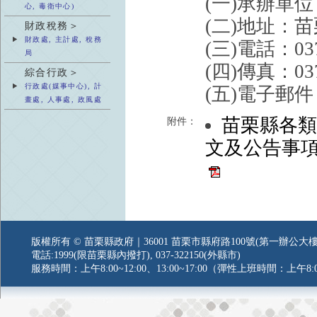
(一)承辦單
心, 毒衛中心)
(二)地址：
財政稅務＞
財政處, 主計處, 稅務
(三)電話：037
局
(四)傳真：037
綜合行政＞
行政處(媒事中心), 計
(五)電子郵件：r
畫處, 人事處, 政風處
苗栗縣各
附件：
文及公告事
版權所有 © 苗栗縣政府｜36001 苗栗市縣府路100號(第一辦公大樓
電話:1999(限苗栗縣內撥打), 037-322150(外縣市)
服務時間：上午8:00~12:00、13:00~17:00（彈性上班時間：上午8:0