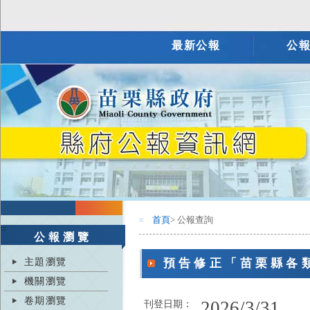
最新公報
公
首頁
> 公報查詢
:::
:::
公報瀏覽
主題瀏覽
預告修正「苗栗縣各
機關瀏覽
卷期瀏覽
2026/3/31
刊登日期：