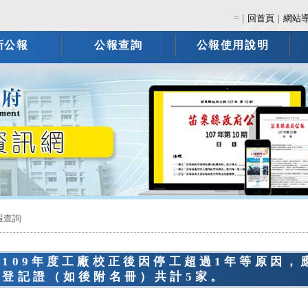
:::
｜
回首頁
｜
網站
新公報
公報查詢
公報使用說明
報查詢
縣109年度工廠校正後因停工超過1年等原因，
廠登記證（如後附名冊）共計5家。