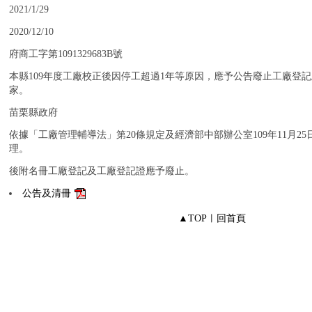
：
2021/1/29
：
2020/12/10
：
府商工字第1091329683B號
：
本縣109年度工廠校正後因停工超過1年等原因，應予公告廢止工廠登
家。
：
苗栗縣政府
：
依據「工廠管理輔導法」第20條規定及經濟部中部辦公室109年11月25日經
理。
：
後附名冊工廠登記及工廠登記證應予廢止。
：
公告及清冊
▲TOP
︱
回首頁