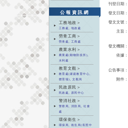
刊登日期
公報資訊網
發文日期
發文文號
工務地政＞
工務處, 地政處
主旨
勞青工商＞
勞青處, 工商處
發文機關
農業水利＞
依據
農業處(動物防疫所),
水利處
教育文觀＞
公告事項
教育處(家庭教育中心,
附件
體育場), 文觀局
民政原民＞
民政處, 原民中心
警消社政＞
警察局, 消防局, 社會
處
環保衛生＞
環保局, 衛生局(長照中