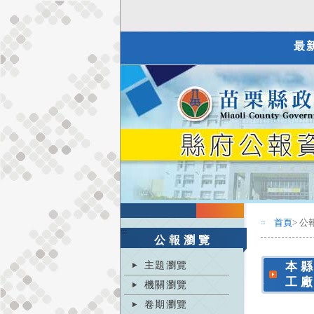
最
首頁
> 公
:::
:::
公報瀏覽
主題瀏覽
本
工
機關瀏覽
卷期瀏覽