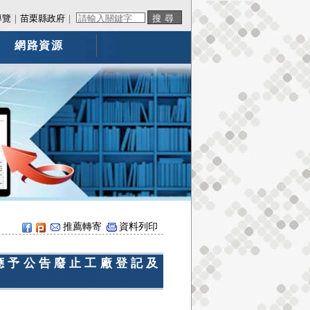
導覽
｜
苗栗縣政府
｜
網路資源
推薦轉寄
資料列印
應予公告廢止工廠登記及