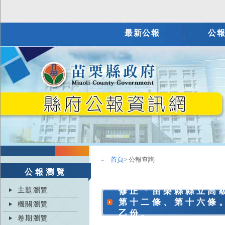
最新公報
公
首頁
> 公報查詢
:::
:::
公報瀏覽
主題瀏覽
修正「苗栗縣縣立高
第十二條、第十六條
機關瀏覽
乙份。
卷期瀏覽