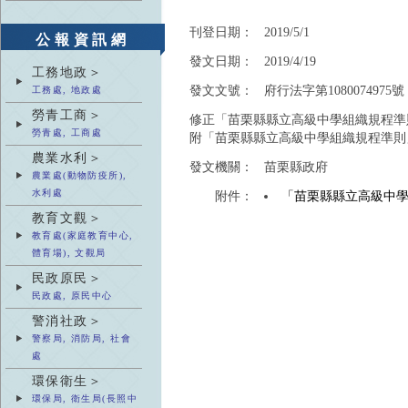
刊登日期：
2019/5/1
公報資訊網
發文日期：
2019/4/19
工務地政＞
發文文號：
府行法字第1080074975號
工務處, 地政處
勞青工商＞
修正「苗栗縣縣立高級中學組織規程準
勞青處, 工商處
附「苗栗縣縣立高級中學組織規程準則
農業水利＞
發文機關：
苗栗縣政府
農業處(動物防疫所),
水利處
附件：
「苗栗縣縣立高級中
教育文觀＞
教育處(家庭教育中心,
體育場), 文觀局
民政原民＞
民政處, 原民中心
警消社政＞
警察局, 消防局, 社會
處
環保衛生＞
環保局, 衛生局(長照中