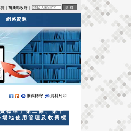
導覽
｜
苗栗縣政府
｜
網路資源
推薦轉寄
資料列印
費標準」第二條、第十
心場地使用管理及收費標