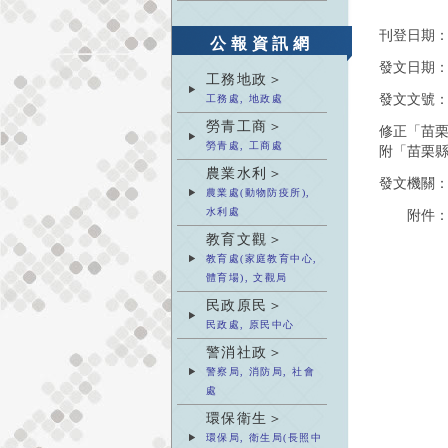
刊登日期
公報資訊網
發文日期
工務地政＞
發文文號
工務處, 地政處
勞青工商＞
修正「苗
勞青處, 工商處
附「苗栗
農業水利＞
發文機關
農業處(動物防疫所),
水利處
附件
教育文觀＞
教育處(家庭教育中心,
體育場), 文觀局
民政原民＞
民政處, 原民中心
警消社政＞
警察局, 消防局, 社會
處
環保衛生＞
環保局, 衛生局(長照中