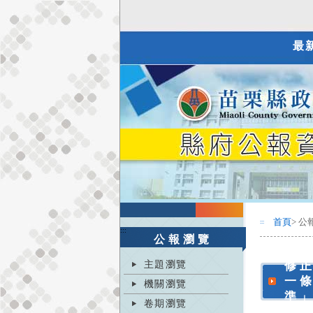
最
首頁
> 公
:::
:::
公報瀏覽
主題瀏覽
修
一
機關瀏覽
準
卷期瀏覽