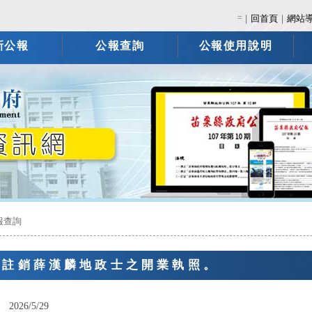
:::
｜
回首頁
｜
網站
新公報
公報查詢
公報使用說明
報查詢
告註銷薛漢麟地政士之開業執照。
：
2026/5/29