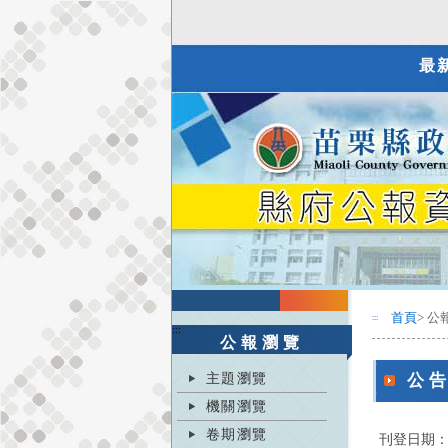
最
首頁
> 公
:::
:::
公報瀏覽
主題瀏覽
公
機關瀏覽
卷期瀏覽
刊登日期