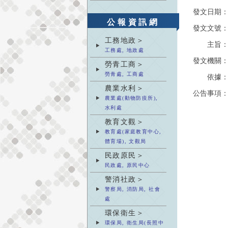
發文日期
公報資訊網
發文文號
工務地政＞
主旨
工務處, 地政處
發文機關
勞青工商＞
勞青處, 工商處
依據
農業水利＞
公告事項
農業處(動物防疫所),
水利處
教育文觀＞
教育處(家庭教育中心,
體育場), 文觀局
民政原民＞
民政處, 原民中心
警消社政＞
警察局, 消防局, 社會
處
環保衛生＞
環保局, 衛生局(長照中