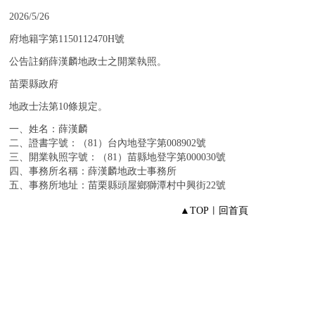
：
2026/5/26
：
府地籍字第1150112470H號
：
公告註銷薛漢麟地政士之開業執照。
：
苗栗縣政府
：
地政士法第10條規定。
：
一、姓名：薛漢麟
二、證書字號：（81）台內地登字第008902號
三、開業執照字號：（81）苗縣地登字第000030號
四、事務所名稱：薛漢麟地政士事務所
五、事務所地址：苗栗縣頭屋鄉獅潭村中興街22號
▲TOP
︱
回首頁