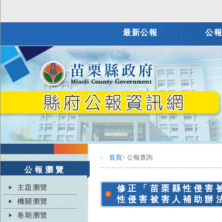
最新公報
公
首頁
> 公報查詢
:::
:::
公報瀏覽
主題瀏覽
修正「苗栗縣性侵害
性侵害被害人補助辦
機關瀏覽
卷期瀏覽