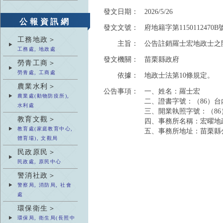
發文日期：
2026/5/26
公報資訊網
發文文號：
府地籍字第1150112470B
工務地政＞
主旨：
公告註銷羅士宏地政士之
工務處, 地政處
發文機關：
苗栗縣政府
勞青工商＞
勞青處, 工商處
依據：
地政士法第10條規定。
農業水利＞
公告事項：
一、姓名：羅士宏
農業處(動物防疫所),
二、證書字號：（86）台內
水利處
三、開業執照字號：（86）
教育文觀＞
四、事務所名稱：宏曜地
教育處(家庭教育中心,
五、事務所地址：苗栗縣公
體育場), 文觀局
民政原民＞
民政處, 原民中心
警消社政＞
警察局, 消防局, 社會
處
環保衛生＞
環保局, 衛生局(長照中