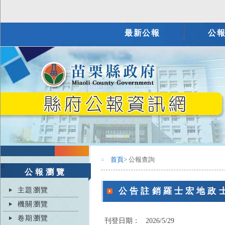
最新公報
公
首頁
> 公報查詢
:::
:::
公報瀏覽
主題瀏覽
公告註銷羅士宏地政
機關瀏覽
卷期瀏覽
刊登日期：
2026/5/29