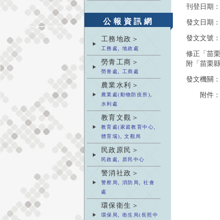
刊登日期
公報資訊網
發文日期
發文文號
工務地政＞
工務處, 地政處
修正「苗
勞青工商＞
附「苗栗
勞青處, 工商處
發文機關
農業水利＞
附件
農業處(動物防疫所),
水利處
教育文觀＞
教育處(家庭教育中心,
體育場), 文觀局
民政原民＞
民政處, 原民中心
警消社政＞
警察局, 消防局, 社會
處
環保衛生＞
環保局, 衛生局(長照中