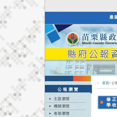
最
首頁
> 公
:::
:::
公報瀏覽
主題瀏覽
修
學
機關瀏覽
卷期瀏覽