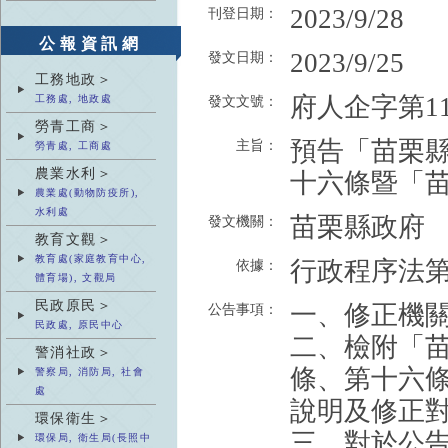
2023/9/28
刊登日期：
公報資訊網
2023/9/25
發文日期：
工務地政＞
府人企字第112
工務處, 地政處
發文文號：
勞青工商＞
預告「苗栗
主旨：
勞青處, 工商處
農業水利＞
十六條暨「
農業處(動物防疫所),
水利處
苗栗縣政府
發文機關：
教育文觀＞
教育處(家庭教育中心,
行政程序法第
依據：
體育場), 文觀局
民政原民＞
一、修正機
公告事項：
民政處, 原民中心
二、檢附「
警消社政＞
條、第十六
警察局, 消防局, 社會
處
說明及修正對
環保衛生＞
三、對於公
環保局, 衛生局(長照中