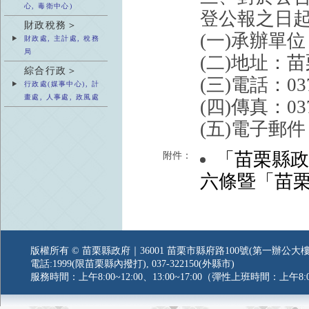
心, 毒衛中心)
登公報之日起
財政稅務＞
(一)承辦單
財政處, 主計處, 稅務
局
(二)地址：
綜合行政＞
(三)電話：037
行政處(媒事中心), 計
畫處, 人事處, 政風處
(四)傳真：037
(五)電子郵件：wj
「苗栗縣
附件：
六條暨「苗
版權所有 © 苗栗縣政府｜36001 苗栗市縣府路100號(第一辦公大樓
電話:1999(限苗栗縣內撥打), 037-322150(外縣市)
服務時間：上午8:00~12:00、13:00~17:00（彈性上班時間：上午8:0