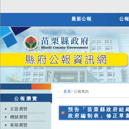
最新公報
公
首頁
> 公報查詢
:::
:::
公報瀏覽
主題瀏覽
預告「苗栗縣政府組
政府編制表」修正草
機關瀏覽
卷期瀏覽