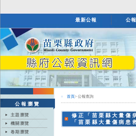
最新公報
公
首頁
> 公報查詢
:::
:::
公報瀏覽
主題瀏覽
修正「苗栗縣大量傷
「苗栗縣大量傷病患
機關瀏覽
卷期瀏覽