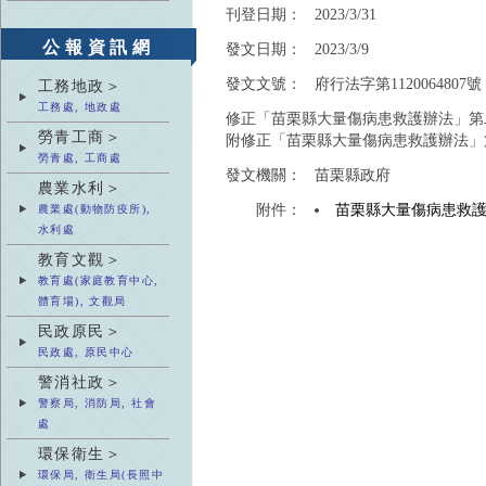
刊登日期：
2023/3/31
公報資訊網
發文日期：
2023/3/9
發文文號：
府行法字第1120064807號
工務地政＞
工務處, 地政處
修正「苗栗縣大量傷病患救護辦法」第
勞青工商＞
附修正「苗栗縣大量傷病患救護辦法」
勞青處, 工商處
發文機關：
苗栗縣政府
農業水利＞
附件：
苗栗縣大量傷病患救
農業處(動物防疫所),
水利處
教育文觀＞
教育處(家庭教育中心,
體育場), 文觀局
民政原民＞
民政處, 原民中心
警消社政＞
警察局, 消防局, 社會
處
環保衛生＞
環保局, 衛生局(長照中