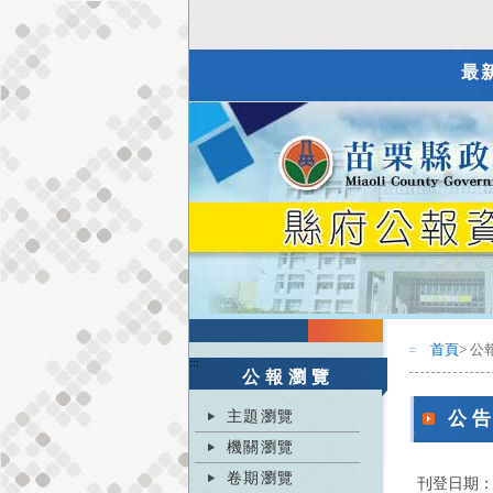
最
首頁
> 公
:::
:::
公報瀏覽
主題瀏覽
公
機關瀏覽
卷期瀏覽
刊登日期