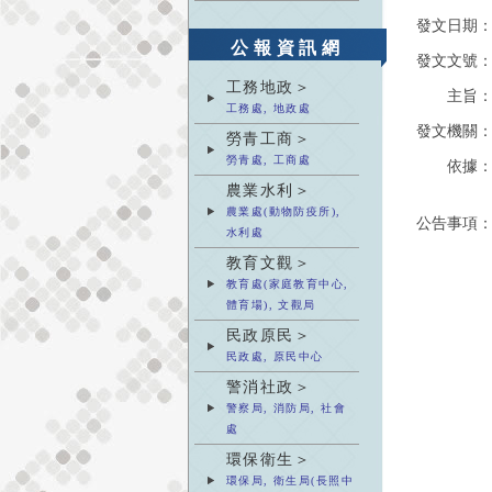
發文日期
公報資訊網
發文文號
工務地政＞
主旨
工務處, 地政處
發文機關
勞青工商＞
勞青處, 工商處
依據
農業水利＞
農業處(動物防疫所),
公告事項
水利處
教育文觀＞
教育處(家庭教育中心,
體育場), 文觀局
民政原民＞
民政處, 原民中心
警消社政＞
警察局, 消防局, 社會
處
環保衛生＞
環保局, 衛生局(長照中