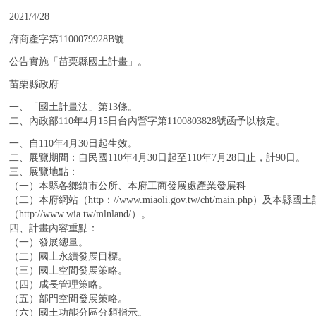
：
2021/4/28
：
府商產字第1100079928B號
：
公告實施「苗栗縣國土計畫」。
：
苗栗縣政府
：
一、「國土計畫法」第13條。
二、內政部110年4月15日台內營字第1100803828號函予以核定。
：
一、自110年4月30日起生效。
二、展覽期間：自民國110年4月30日起至110年7月28日止，計90日。
三、展覽地點：
（一）本縣各鄉鎮市公所、本府工商發展處產業發展科
（二）本府網站（http：//www.miaoli.gov.tw/cht/main.php）及本
（http://www.wia.tw/mlnland/）。
四、計畫內容重點：
（一）發展總量。
（二）國土永續發展目標。
（三）國土空間發展策略。
（四）成長管理策略。
（五）部門空間發展策略。
（六）國土功能分區分類指示。