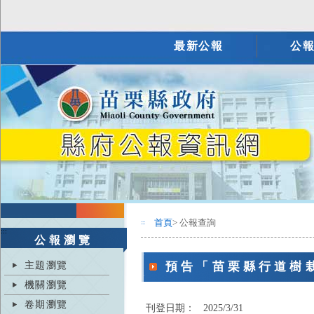
最新公報
公
首頁
> 公報查詢
:::
:::
公報瀏覽
主題瀏覽
預告「苗栗縣行道樹
機關瀏覽
卷期瀏覽
刊登日期：
2025/3/31