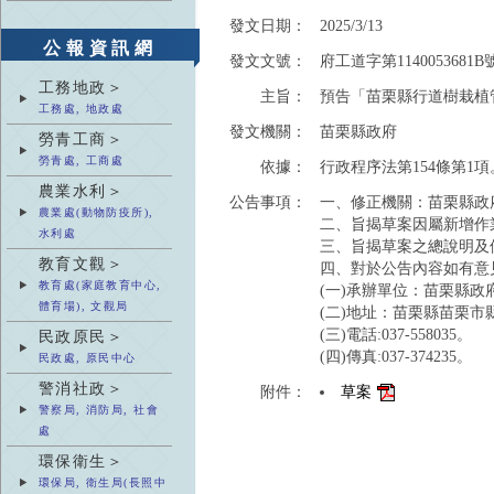
發文日期：
2025/3/13
公報資訊網
發文文號：
府工道字第1140053681B
工務地政＞
主旨：
預告「苗栗縣行道樹栽植
工務處, 地政處
發文機關：
苗栗縣政府
勞青工商＞
勞青處, 工商處
依據：
行政程序法第154條第1項
農業水利＞
公告事項：
一、修正機關：苗栗縣政
農業處(動物防疫所),
二、旨揭草案因屬新增作
水利處
三、旨揭草案之總說明及
教育文觀＞
四、對於公告內容如有意
教育處(家庭教育中心,
(一)承辦單位：苗栗縣政
體育場), 文觀局
(二)地址：苗栗縣苗栗市縣
(三)電話:037-558035。
民政原民＞
(四)傳真:037-374235。
民政處, 原民中心
警消社政＞
附件：
草案
警察局, 消防局, 社會
處
環保衛生＞
環保局, 衛生局(長照中