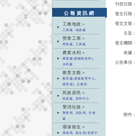
刊登日期
公報資訊網
發文日期
發文文號
工務地政＞
工務處, 地政處
主旨
勞青工商＞
發文機關
勞青處, 工商處
農業水利＞
依據
農業處(動物防疫所),
公告事項
水利處
教育文觀＞
教育處(家庭教育中心,
體育場), 文觀局
民政原民＞
民政處, 原民中心
警消社政＞
警察局, 消防局, 社會
附件
處
環保衛生＞
環保局, 衛生局(長照中