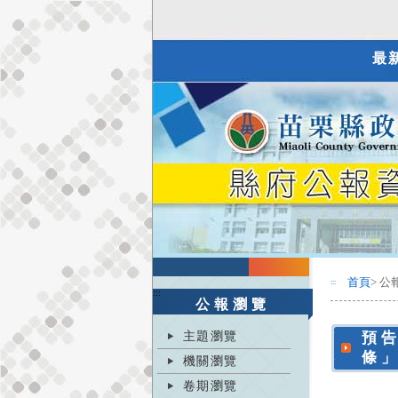
最
首頁
> 公
:::
:::
公報瀏覽
主題瀏覽
預
條
機關瀏覽
卷期瀏覽