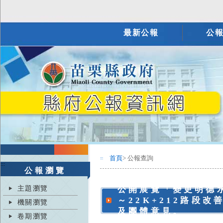
最新公報
公
首頁
> 公報查詢
:::
:::
公報瀏覽
主題瀏覽
公開展覽「變更明德水
～22K+212路段
機關瀏覽
及團體意見。
卷期瀏覽