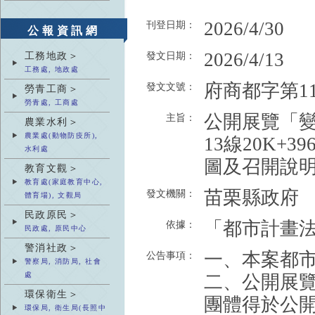
2026/4/30
刊登日期：
公報資訊網
2026/4/13
工務地政＞
發文日期：
工務處, 地政處
府商都字第115
發文文號：
勞青工商＞
勞青處, 工商處
公開展覽「
主旨：
農業水利＞
農業處(動物防疫所),
13線20K+
水利處
圖及召開說
教育文觀＞
教育處(家庭教育中心,
苗栗縣政府
發文機關：
體育場), 文觀局
民政原民＞
「都市計畫法
依據：
民政處, 原民中心
警消社政＞
一、本案都
公告事項：
警察局, 消防局, 社會
處
二、公開展覽
環保衛生＞
團體得於公
環保局, 衛生局(長照中