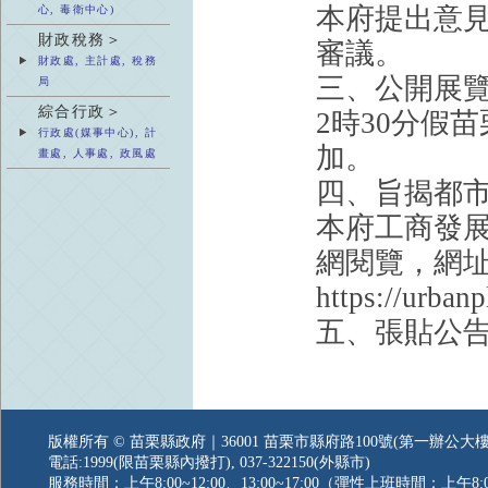
本府提出意
心, 毒衛中心)
財政稅務＞
審議。
財政處, 主計處, 稅務
三、公開展覽
局
綜合行政＞
2時30分假
行政處(媒事中心), 計
加。
畫處, 人事處, 政風處
四、旨揭都
本府工商發
網閱覽，網
https://urba
五、張貼公告
版權所有 © 苗栗縣政府｜36001 苗栗市縣府路100號(第一辦公大樓
電話:1999(限苗栗縣內撥打), 037-322150(外縣市)
服務時間：上午8:00~12:00、13:00~17:00（彈性上班時間：上午8:0