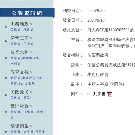
刊登日期：
2024/9/30
公報資訊網
發文日期：
2024/9/16
工務地政＞
發文文號：
府人考字第1130202592號
工務處, 地政處
勞青工商＞
主旨：
檢送本縣獅潭鄉民代表會
勞青處, 工商處
法院判決「降壹級改敘，
農業水利＞
發文機關：
苗栗縣政府
農業處(動物防疫所),
水利處
說明：
依據公務員懲戒法第61條
教育文觀＞
正本：
本府行政處
教育處(家庭教育中心,
副本：
本府人事處(含附件)
體育場), 文觀局
民政原民＞
附件：
判決書
民政處, 原民中心
警消社政＞
警察局, 消防局, 社會
處
環保衛生＞
環保局, 衛生局(長照中