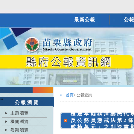
最新公報
公
首頁
> 公報查詢
:::
:::
公報瀏覽
主題瀏覽
檢送本縣獅潭鄉民代
反公務員懲戒法第2
機關瀏覽
貳拾萬元」之判決書
卷期瀏覽