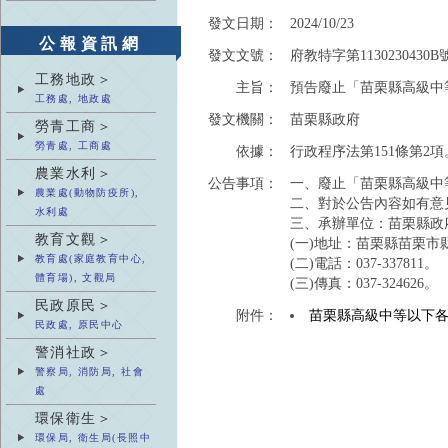
發文日期：
2024/10/23
公報資訊網
發文文號：
府教特字第1130230430B
工務地政＞
主旨：
預告廢止「苗栗縣高級中
工務處, 地政處
發文機關：
苗栗縣政府
勞青工商＞
勞青處, 工商處
依據：
行政程序法第151條第2項
農業水利＞
公告事項：
一、廢止「苗栗縣高級中
農業處(動物防疫所),
二、對於公告內容如有意
水利處
三、承辦單位：苗栗縣政
教育文觀＞
(一)地址：苗栗縣苗栗市縣
教育處(家庭教育中心,
(二)電話：037-337811。
體育場), 文觀局
(三)傳真：037-324626。
民政原民＞
附件：
苗栗縣高級中等以下
民政處, 原民中心
警消社政＞
警察局, 消防局, 社會
處
環保衛生＞
環保局, 衛生局(長照中