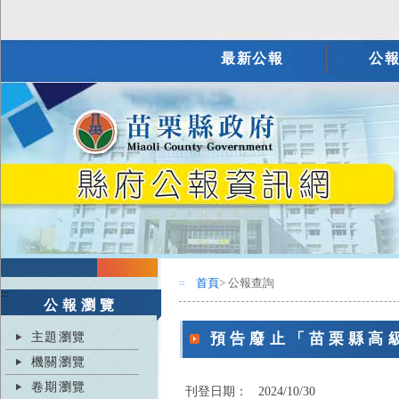
最新公報
公
首頁
> 公報查詢
:::
:::
公報瀏覽
主題瀏覽
預告廢止「苗栗縣高
機關瀏覽
卷期瀏覽
刊登日期：
2024/10/30