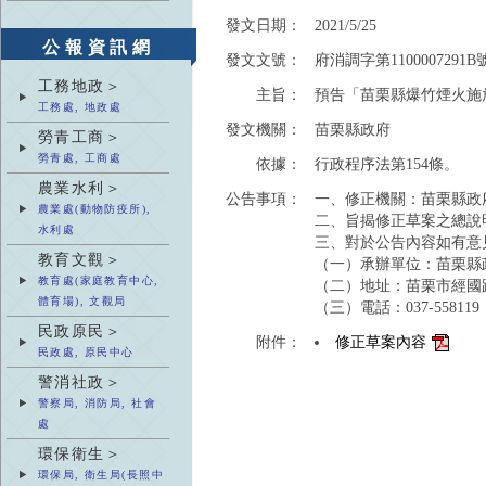
發文日期：
2021/5/25
公報資訊網
發文文號：
府消調字第1100007291B
工務地政＞
主旨：
預告「苗栗縣爆竹煙火施
工務處, 地政處
發文機關：
苗栗縣政府
勞青工商＞
勞青處, 工商處
依據：
行政程序法第154條。
農業水利＞
公告事項：
一、修正機關：苗栗縣政
農業處(動物防疫所),
二、旨揭修正草案之總說
水利處
三、對於公告內容如有意
教育文觀＞
（一）承辦單位：苗栗縣
教育處(家庭教育中心,
（二）地址：苗栗市經國路
體育場), 文觀局
（三）電話：037-558119
民政原民＞
附件：
修正草案內容
民政處, 原民中心
警消社政＞
警察局, 消防局, 社會
處
環保衛生＞
環保局, 衛生局(長照中