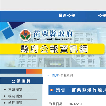
最新公報
公
首頁
> 公報查詢
:::
:::
公報瀏覽
主題瀏覽
預告「苗栗縣爆竹煙
機關瀏覽
卷期瀏覽
刊登日期：
2021/5/31