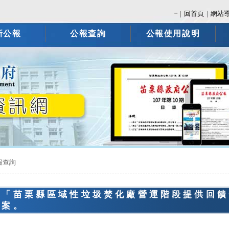
:::
｜
回首頁
｜
網站
新公報
公報查詢
公報使用說明
報查詢
告「苗栗縣區域性垃圾焚化廠營運階段提供回饋
草案。