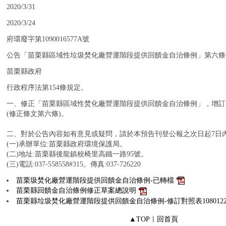
：
2020/3/31
：
2020/3/24
：
府環廢字第1090016577A號
：
公告「苗栗縣區域性垃圾焚化廠營運階段提供回饋金自治條例」第六條
：
苗栗縣政府
：
行政程序法第154條規定。
：
一、修正「苗栗縣區域性焚化廠營運階段提供回饋金自治條例」，增訂
(修正條文第六條)。
二、對於公告內容如有意見或疑問，請於本預告刊登公報之次日起7日
(一)承辦單位:苗栗縣政府環境保護局。
(二)地址:苗栗縣後龍鎮校椅里高鐵一路95號。
(三)電話:037-558558#315。傳真:037-726220
：
苗栗圾焚化廠營運階段提供回饋金自治條例-已轉檔
苗栗縣回饋金自治條例修正草案總說明
苗栗縣垃圾焚化廠營運階段提供回饋金自治條例-修訂對照表108012
▲TOP
︱
回首頁