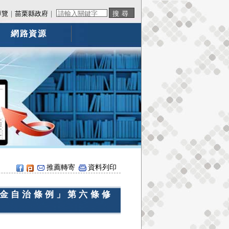
導覽
｜
苗栗縣政府
｜
網路資源
推薦轉寄
資料列印
金自治條例」第六條修