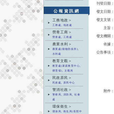
刊登日期
公報資訊網
發文日期
發文文號
工務地政＞
工務處, 地政處
主旨
勞青工商＞
發文機關
勞青處, 工商處
農業水利＞
依據
農業處(動物防疫所),
公告事項
水利處
教育文觀＞
教育處(家庭教育中心,
體育場), 文觀局
民政原民＞
民政處, 原民中心
警消社政＞
附件
警察局, 消防局, 社會
處
環保衛生＞
環保局, 衛生局(長照中