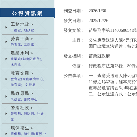
刊登日期：
2026/1/30
公報資訊網
發文日期：
2025/12/26
工務地政＞
發文文號：
苗警刑字第1140060654B
工務處, 地政處
勞青工商＞
主旨：
公告應受送達人陳○元(TR
勞青處, 工商處
因已出境無法送達，特此
農業水利＞
發文機關：
苗栗縣政府
農業處(動物防疫所),
水利處
依據：
行政程序法第78條、80條
教育文觀＞
公告事項：
一、查應受送達人陳○元(TR
教育處(家庭教育中心,
11條之1第2項，經本局於
體育場), 文觀局
處毒品危害講習6小時在
民政原民＞
二、公示送達方式：公示
民政處, 原民中心
警消社政＞
警察局, 消防局, 社會
處
環保衛生＞
環保局, 衛生局(長照中