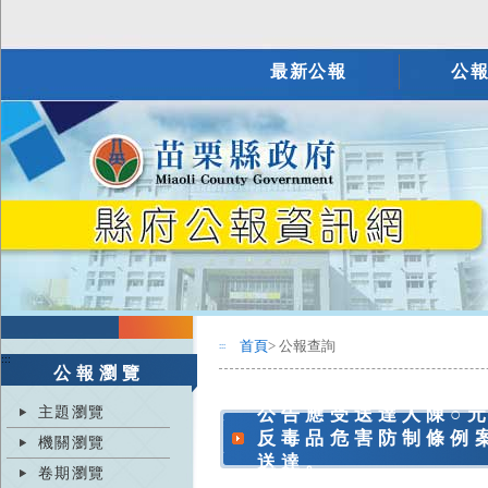
最新公報
公
首頁
> 公報查詢
:::
:::
公報瀏覽
主題瀏覽
公告應受送達人陳○元(
反毒品危害防制條例
機關瀏覽
送達。
卷期瀏覽