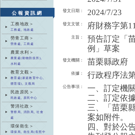
2024/7/23
發文日期：
公報資訊網
府財務字第113
工務地政＞
發文文號：
工務處, 地政處
預告訂定「
主旨：
勞青工商＞
勞青處, 工商處
例」草案
農業水利＞
農業處(動物防疫所),
苗栗縣政府
發文機關：
水利處
教育文觀＞
行政程序法第
依據：
教育處(家庭教育中心,
體育場), 文觀局
一、訂定機
公告事項：
民政原民＞
二、訂定依
民政處, 原民中心
三、「苗栗
警消社政＞
警察局, 消防局, 社會
案如附件。
處
四、對於公
環保衛生＞
環保局, 衛生局(長照中