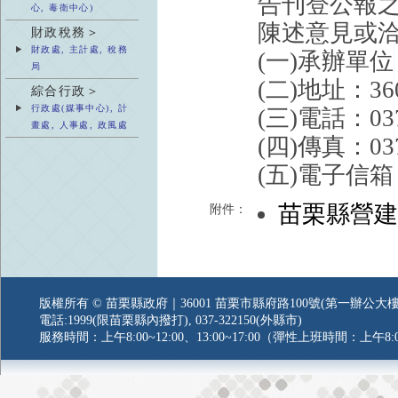
告刊登公報之
心, 毒衛中心)
陳述意見或
財政稅務＞
財政處, 主計處, 稅務
(一)承辦單
局
(二)地址：3
綜合行政＞
行政處(媒事中心), 計
(三)電話：037
畫處, 人事處, 政風處
(四)傳真：037
(五)電子信箱：we
苗栗縣營
附件：
版權所有 © 苗栗縣政府｜36001 苗栗市縣府路100號(第一辦公大樓
電話:1999(限苗栗縣內撥打), 037-322150(外縣市)
服務時間：上午8:00~12:00、13:00~17:00（彈性上班時間：上午8:0