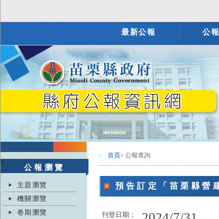
最新公報
公
首頁
> 公報查詢
:::
:::
公報瀏覽
主題瀏覽
預告訂定「苗栗縣營
機關瀏覽
卷期瀏覽
2024/7/31
刊登日期：