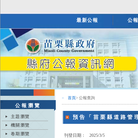
最新公報
公
首頁
> 公報查詢
:::
:::
公報瀏覽
主題瀏覽
預告「苗栗縣道路管
機關瀏覽
卷期瀏覽
刊登日期：
2025/3/5