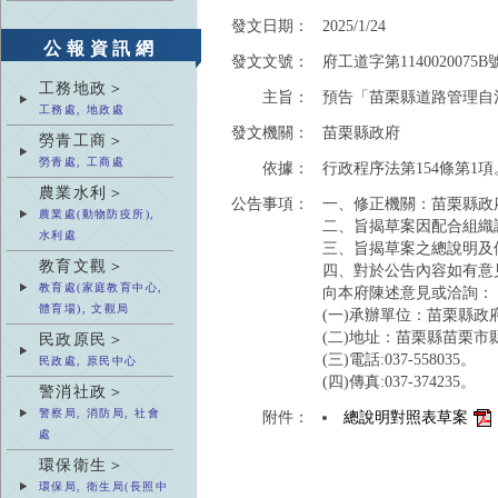
發文日期：
2025/1/24
公報資訊網
發文文號：
府工道字第1140020075B
工務地政＞
主旨：
預告「苗栗縣道路管理自
工務處, 地政處
發文機關：
苗栗縣政府
勞青工商＞
勞青處, 工商處
依據：
行政程序法第154條第1項
農業水利＞
公告事項：
一、修正機關：苗栗縣政
農業處(動物防疫所),
二、旨揭草案因配合組織
水利處
三、旨揭草案之總說明及
教育文觀＞
四、對於公告內容如有意
教育處(家庭教育中心,
向本府陳述意見或洽詢：
體育場), 文觀局
(一)承辦單位：苗栗縣政
(二)地址：苗栗縣苗栗市縣
民政原民＞
(三)電話:037-558035。
民政處, 原民中心
(四)傳真:037-374235。
警消社政＞
警察局, 消防局, 社會
附件：
總說明對照表草案
處
環保衛生＞
環保局, 衛生局(長照中