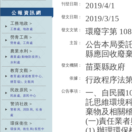
2019/4/1
刊登日期：
公報資訊網
2019/3/15
發文日期：
工務地政＞
環廢字第 1080
工務處, 地政處
發文文號：
勞青工商＞
公告本局委託
主旨：
勞青處, 工商處
農業水利＞
縣應回收廢
農業處(動物防疫所),
水利處
苗栗縣政府
發文機關：
教育文觀＞
教育處(家庭教育中心,
行政程序法第
依據：
體育場), 文觀局
民政原民＞
一、自民國10
公告事項：
民政處, 原民中心
託思維環境科
警消社政＞
棄物及相關
警察局, 消防局, 社會
處
(一)責任業
環保衛生＞
(1) 辦理
環保局, 衛生局(長照中