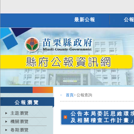
最新公報
公
首頁
> 公報查詢
:::
:::
公報瀏覽
主題瀏覽
公告本局委託思維環
及相關稽查工作計畫
機關瀏覽
卷期瀏覽