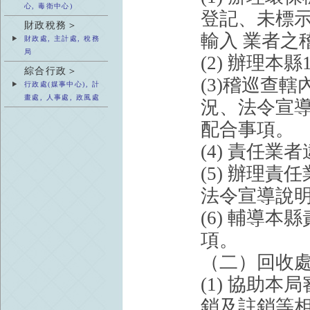
心, 毒衛中心)
登記、未標
財政稅務＞
輸入 業者之
財政處, 主計處, 稅務
局
(2) 辦理
綜合行政＞
(3)稽巡查
行政處(媒事中心), 計
畫處, 人事處, 政風處
況、法令宣
配合事項。
(4) 責任
(5) 辦理
法令宣導說
(6) 輔導
項。
（二）回收
(1) 協助
銷及註銷等