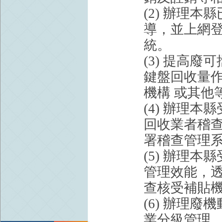
(2) 辦理
導，並上網
統。
(3) 提高
鍵盤回收量
機構 或其他
(4) 辦理
回收業者稽
署稽查管理
(5) 辦理
管理效能，透
查核受補貼
(6) 辦理
業分級管理