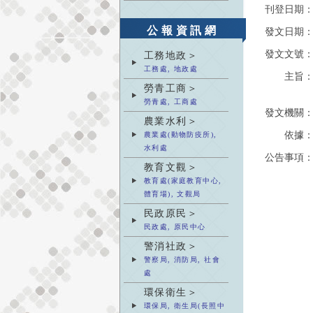
刊登日期
公報資訊網
發文日期
發文文號
工務地政＞
工務處, 地政處
主旨
勞青工商＞
勞青處, 工商處
發文機關
農業水利＞
依據
農業處(動物防疫所),
水利處
公告事項
教育文觀＞
教育處(家庭教育中心,
體育場), 文觀局
民政原民＞
民政處, 原民中心
警消社政＞
警察局, 消防局, 社會
處
環保衛生＞
環保局, 衛生局(長照中