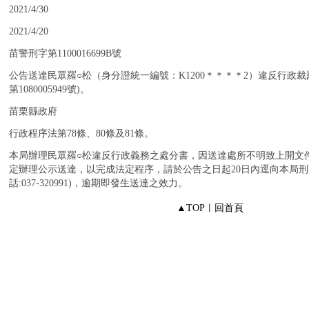
：
2021/4/30
：
2021/4/20
：
苗警刑字第1100016699B號
：
公告送達民眾羅○松（身分證統一編號：K1200＊＊＊＊2）違反行政裁罰
第1080005949號)。
：
苗栗縣政府
：
行政程序法第78條、80條及81條。
：
本局辦理民眾羅○松違反行政義務之處分書，因送達處所不明致上開文
定辦理公示送達，以完成法定程序，請於公告之日起20日內逕向本局刑
話:037-320991)，逾期即發生送達之效力。
▲TOP
︱
回首頁