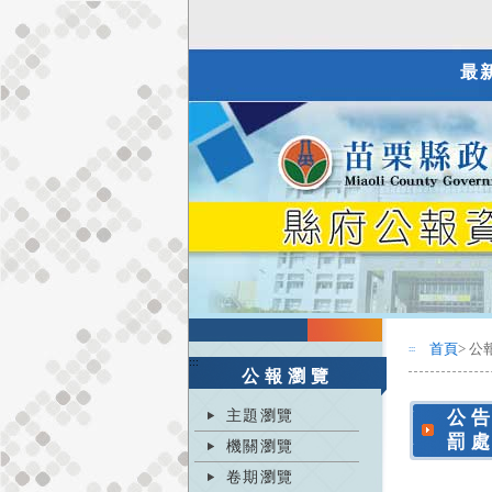
最
首頁
> 公
:::
:::
公報瀏覽
主題瀏覽
公
罰處
機關瀏覽
卷期瀏覽