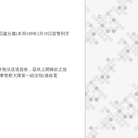
處分書(本局108年2月18日苗警刑字
件無法送達簽收，茲依上開條款之規
事警察大隊第一組洽領(連絡電