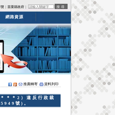
導覽
｜
苗栗縣政府
｜
網路資源
推薦轉寄
資料列印
＊＊＊＊2）違反行政裁
5949號)。