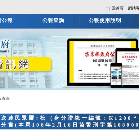
:::
｜
回首頁
｜
網站
新公報
公報查詢
公報使用說明
報查詢
告送達民眾羅○松（身分證統一編號：K1200
分書(本局108年2月18日苗警刑字第108000