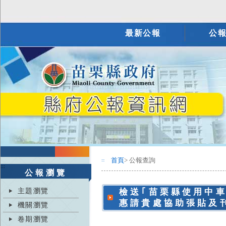
最新公報
公
首頁
> 公報查詢
:::
:::
公報瀏覽
主題瀏覽
檢送｢苗栗縣使用中
惠請貴處協助張貼及
機關瀏覽
卷期瀏覽