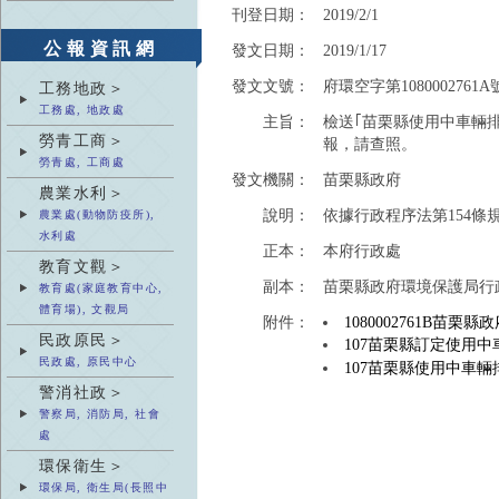
刊登日期：
2019/2/1
公報資訊網
發文日期：
2019/1/17
發文文號：
府環空字第1080002761A
工務地政＞
工務處, 地政處
主旨：
檢送｢苗栗縣使用中車輛
勞青工商＞
報，請查照。
勞青處, 工商處
發文機關：
苗栗縣政府
農業水利＞
說明：
依據行政程序法第154條
農業處(動物防疫所),
水利處
正本：
本府行政處
教育文觀＞
副本：
苗栗縣政府環境保護局行
教育處(家庭教育中心,
體育場), 文觀局
附件：
1080002761B苗栗縣
民政原民＞
107苗栗縣訂定使用
民政處, 原民中心
107苗栗縣使用中車
警消社政＞
警察局, 消防局, 社會
處
環保衛生＞
環保局, 衛生局(長照中