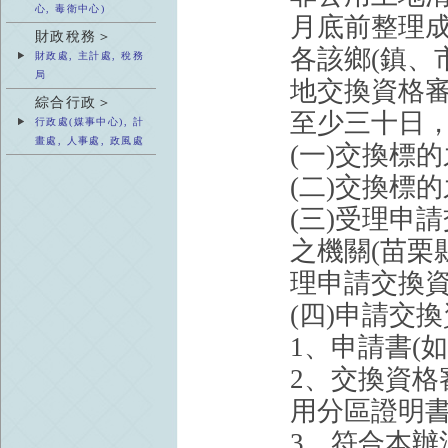
心, 毒衛中心)
月底前整理
財政稅務＞
各該鄉(鎮、
財政處, 主計處, 稅務
局
地交換資格
綜合行政＞
至少三十日
行政處(媒事中心), 計
畫處, 人事處, 政風處
(一)交換標
(二)交換標
(三)受理申
之機關(苗栗
理申請交換資
(四)申請交
1、申請書(
2、交換資
用分區證明書
3、符合本辦