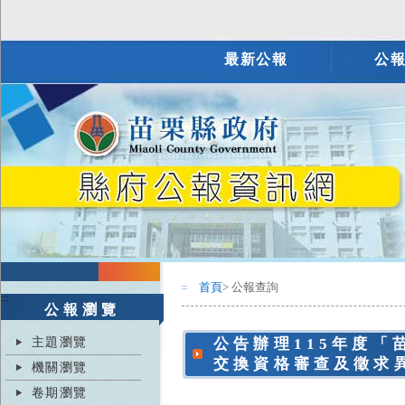
最新公報
公
首頁
> 公報查詢
:::
:::
公報瀏覽
主題瀏覽
公告辦理115年度
交換資格審查及徵求
機關瀏覽
卷期瀏覽