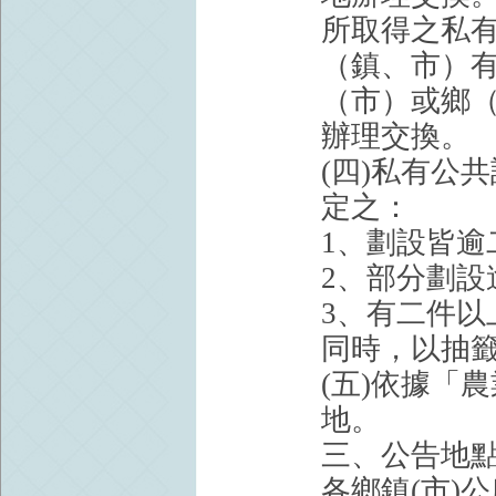
所取得之私
（鎮、市）
（市）或鄉
辦理交換。
(四)私有公
定之：
1、劃設皆
2、部分劃
3、有二件
同時，以抽
(五)依據「
地。
三、公告地點
各鄉鎮(市)