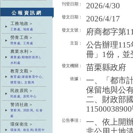
2026/4/30
刊登日期：
公報資訊網
2026/4/17
發文日期：
工務地政＞
府商都字第115
工務處, 地政處
發文文號：
勞青工商＞
公告辦理11
主旨：
勞青處, 工商處
農業水利＞
冊」1份，
農業處(動物防疫所),
水利處
苗栗縣政府
發文機關：
教育文觀＞
教育處(家庭教育中心,
一、「都市計
依據：
體育場), 文觀局
保留地與公有
民政原民＞
民政處, 原民中心
二、財政部國
警消社政＞
11500038
警察局, 消防局, 社會
處
一、依上開
公告事項：
環保衛生＞
非公用土地
環保局, 衛生局(長照中