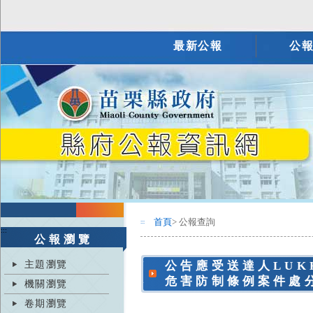
最新公報
公
首頁
> 公報查詢
:::
:::
公報瀏覽
主題瀏覽
公告應受送達人LUK
危害防制條例案件處
機關瀏覽
卷期瀏覽