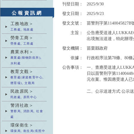
刊登日期：
2025/9/30
公報資訊網
發文日期：
2025/9/23
發文文號：
苗警刑字第1140045827B
工務地政＞
工務處, 地政處
主旨：
公告應受送達人LUKKA
勞青工商＞
出境無法送達，特此辦理
勞青處, 工商處
發文機關：
苗栗縣政府
農業水利＞
依據：
行政程序法第78條、80條
農業處(動物防疫所),
水利處
公告事項：
一、查應受送達人LUKKA
教育文觀＞
日以苗警刑字第11400
教育處(家庭教育中心,
元在案。惟因應受達人已
體育場), 文觀局
民政原民＞
二、公示送達方式:公示
民政處, 原民中心
警消社政＞
警察局, 消防局, 社會
處
環保衛生＞
環保局, 衛生局(長照中