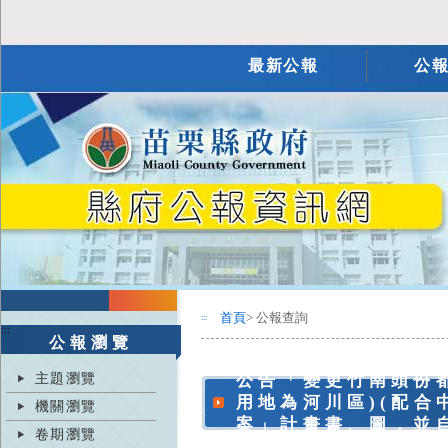
最新公報
公
首頁
> 公報查詢
:::
:::
公報瀏覽
主題瀏覽
公告「變更竹南頭份
用地為河川區)(配合
機關瀏覽
案」計畫書、圖，並自
卷期瀏覽