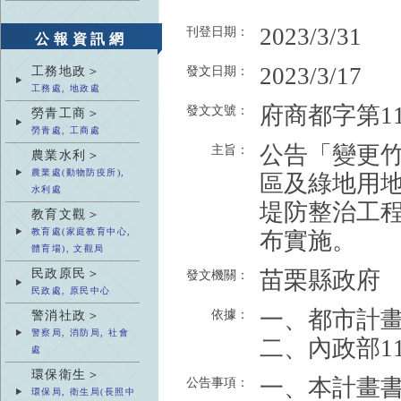
2023/3/31
刊登日期：
公報資訊網
2023/3/17
工務地政＞
發文日期：
工務處, 地政處
府商都字第112
發文文號：
勞青工商＞
勞青處, 工商處
公告「變更
主旨：
農業水利＞
農業處(動物防疫所),
區及綠地用地
水利處
堤防整治工程
教育文觀＞
教育處(家庭教育中心,
布實施。
體育場), 文觀局
民政原民＞
苗栗縣政府
發文機關：
民政處, 原民中心
一、都市計畫
依據：
警消社政＞
警察局, 消防局, 社會
二、內政部11
處
環保衛生＞
一、本計畫書
公告事項：
環保局, 衛生局(長照中