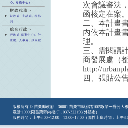
次會議審決，並
心, 毒衛中心)
財政稅務＞
函核定在案
財政處, 主計處, 稅務
二、本計畫書
局
綜合行政＞
內依本計畫
行政處(媒事中心), 計
理。
畫處, 人事處, 政風處
三、需閱讀
商發展處（
http://urban
四、張貼公告
版權所有 © 苗栗縣政府｜36001 苗栗市縣府路100號(第一辦公大樓
電話:1999(限苗栗縣內撥打), 037-322150(外縣市)
服務時間：上午8:00~12:00、13:00~17:00（彈性上班時間：上午8:0